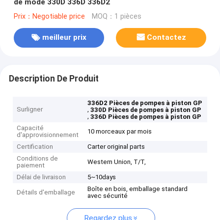
de mode 330D 336D 336D2
Prix：Negotiable price
MOQ：1 pièces
meilleur prix
Contactez
Description De Produit
336D2 Pièces de pompes à piston GP
Surligner
,
330D Pièces de pompes à piston GP
,
336D Pièces de pompes à piston GP
Capacité
10 morceaux par mois
d'approvisionnement
Certification
Carter original parts
Conditions de
Western Union, T/T,
paiement
Délai de livraison
5~10days
Boîte en bois, emballage standard
Détails d'emballage
avec sécurité
Regardez plus