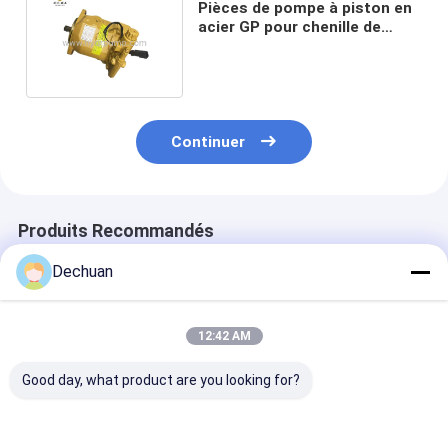
Pièces de pompe à piston en
acier GP pour chenille de
mode 330D 336D 336D2
Continuer
Produits Recommandés
Dechuan
12:42 AM
Good day, what product are you looking for?
Pompe d'excavatrice
Pompe hydraulique
Pompe princip
AP2D36 remise à
708-2L-00522
hydraulique H