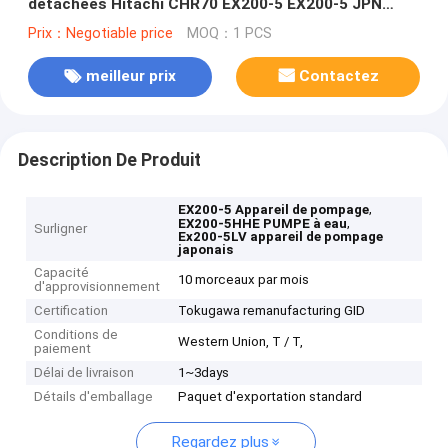
détachées Hitachi CHR70 EX200-5 EX200-5 JPN
EX200-5HG EX200-5HHE EX200-5LV JAP EX200-5X
Prix：Negotiable price
MOQ：1 PCS
JPN EX200-5Z JPN EX200LC-5HHE EX200SS-5
meilleur prix
Contactez
Description De Produit
,
EX200-5 Appareil de pompage
,
EX200-5HHE PUMPE à eau
Surligner
Ex200-5LV appareil de pompage
japonais
Capacité
10 morceaux par mois
d'approvisionnement
Certification
Tokugawa remanufacturing GID
Conditions de
Western Union, T / T,
paiement
Délai de livraison
1~3days
Détails d'emballage
Paquet d'exportation standard
Regardez plus