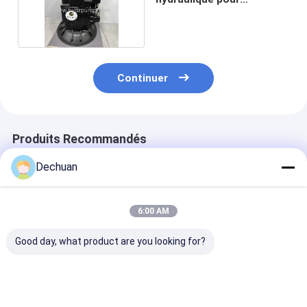
excavateur Sany SY205
Continuer
Produits Recommandés
Dechuan
6:00 AM
Good day, what product are you looking for?
Pompe d'excavatrice
Pompe hydraulique
Pompe princip
AP2D36 remise à
708-2L-00522
hydraulique H
neuf pour E308C
remise à neuf pour
708-3D-00020
259-7953 pompe
excavatrices
reconditionné