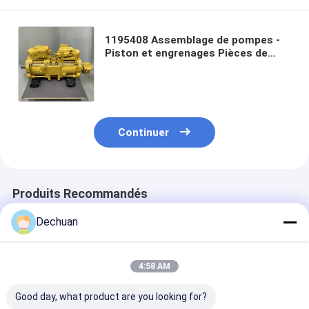
1195408 Assemblage de pompes -
Piston et engrenages Pièces de
chenille E312B E312B K3V63DT-
12SR-8N14 Rénovation hydraulique
GID
Continuer
Produits Recommandés
Dechuan
4:58 AM
Good day, what product are you looking for?