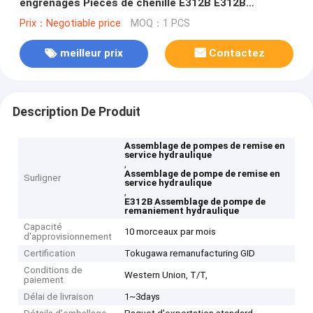
engrenages Pièces de chenille E312B E312B
K3V63DT-12SR-8N14 Rénovation hydraulique GID
Prix：Negotiable price
MOQ：1 PCS
meilleur prix
Contactez
Description De Produit
Assemblage de pompes de remise en
service hydraulique
,
Assemblage de pompe de remise en
Surligner
service hydraulique
,
E312B Assemblage de pompe de
remaniement hydraulique
Capacité
10 morceaux par mois
d'approvisionnement
Certification
Tokugawa remanufacturing GID
Conditions de
Western Union, T/T,
paiement
Délai de livraison
1~3days