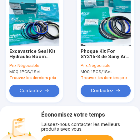
Excavatrice Seal Kit
Phoque Kit For
Hydraulic Boom
SY215-8 de Sany Arm
Cylinder Seal de
Cylinder
Prix:
Négociable
Prix:
Négociable
Hitachi EX200-1
d'excavatrice
MOQ:
1PCS/1Set
MOQ:
1PCS/1Set
Trouvez les derniers prix
Trouvez les derniers prix
Contactez
Contactez
Économisez votre temps
Laissez-nous contacter les meilleurs
produits avec vous.