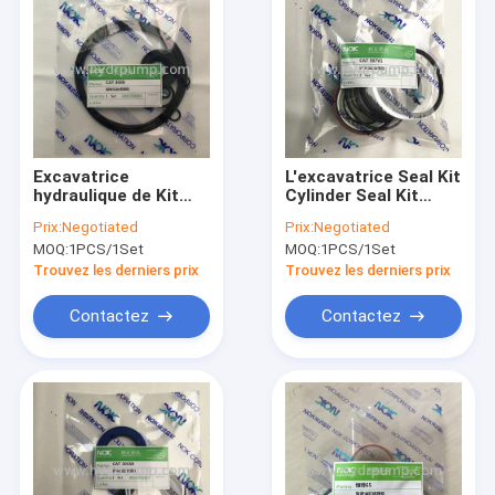
Excavatrice
L'excavatrice Seal Kit
hydraulique de Kit
Cylinder Seal Kit
Repair Kit For 308 de
ISO9001 de 307V1 a
Prix:
Negotiated
Prix:
Negotiated
joint de moteur
approuvé
MOQ:
1PCS/1Set
MOQ:
1PCS/1Set
d'oscillation
Trouvez les derniers prix
Trouvez les derniers prix
Contactez
Contactez
Aperçu
Produits
Vidéos