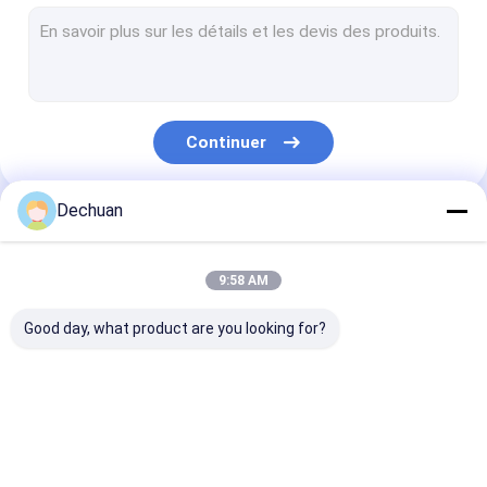
Pompes hydrauliques remaniées
Excavatrice Hydraulic Pump
Excavatrice Hydraulic Pump Parts
Continuer
Excavatrice Control Valve
Excavatrice Seal Kit
Dechuan
Nos Catégories
Excavatrice Hydraulic Gear Pump
9:58 AM
Régulateur de pompe hydraulique
Good day, what product are you looking for?
Excavatrice Relief Valve
Moteur de fan hydraulique
Pompes
Excavatrice
Excavatrice
Assemblée de joint articulé
hydrauliques
Hydraulic Pump
Hydraulic Pu
remaniées
Parts