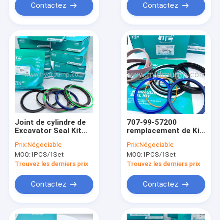
Contactez
Contactez
Joint de cylindre de
707-99-57200
Excavator Seal Kit
remplacement de Kit
Arm réglé pour 320B
For Excavator
Prix:
Négociable
Prix:
Négociable
320C 320D
Komatsu PC200-5 de
MOQ:
1PCS/1Set
MOQ:
1PCS/1Set
joint de cylindre de
bras
Trouvez les derniers prix
Trouvez les derniers prix
Contactez
Contactez