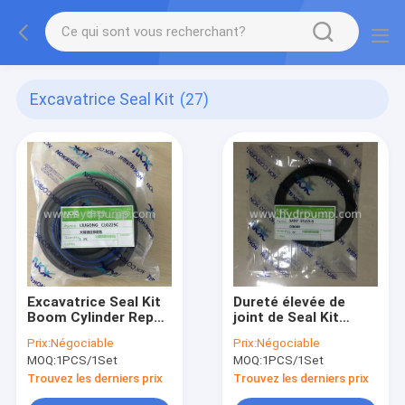
Excavatrice Seal Kit
(27)
Excavatrice Seal Kit
Dureté élevée de
Boom Cylinder Repair
joint de Seal Kit
Kit de Liugong
Vertical Shaft Rubber
Prix:
Négociable
Prix:
Négociable
CLG225C
Oil d'excavatrice de
MOQ:
1PCS/1Set
MOQ:
1PCS/1Set
SANY SY215-8
Trouvez les derniers prix
Trouvez les derniers prix