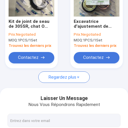
VR Show
A propos de nous
Kit de joint de seau
Excavatrice
de 305SR, chat O
d'ajustement de
Visite d'usine
Ring Kit For
Repair Kit Seal Kit
Prix:
Negotiated
Prix:
Negotiated
Excavator de cylindre
For d'excavatrice du
MOQ:
1PCS/1Set
MOQ:
1PCS/1Set
CHASSEUR HT65
Contrôle de la qualité
Trouvez les derniers prix
Trouvez les derniers prix
Contact
Contactez
Contactez
nouvelles
Regardez plus
Tous les cas
Blog
Laisser Un Message
Nous Vous Répondrons Rapidement
Demande de soumission