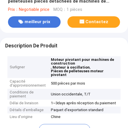
pelleteuses pièces détachées de machines de
construction pièces détachées de moteurs et de
Prix：Negotiable price
MOQ：1 pièces
pelleteuses
meilleur prix
Contactez
Description De Produit
Moteur pivotant pour machines de
construction
Surligner
,
,
Moteur à oscillation
Pièces de pelleteuses moteur
pivotant
Capacité
500 pièces par mois
d'approvisionnement
Conditions de
Union occidentale, T/T
paiement
Délai de livraison
1~3days après réception du paiement
Détails d'emballage
Paquet d'exportation standard
Lieu d'origine
Chine