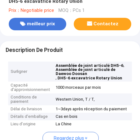
DH5-6 excavatrice Rotary Union
Prix：Negotiable price
MOQ：PCs 1
meilleur prix
Contactez
Description De Produit
,
Assemblée de joint articulé DH5-6
Assemblée de joint articulé de
Surligner
Daewoo Doosan
,
DH5-6 excavatrice Rotary Union
Capacité
1000 morceaux par mois
d'approvisionnement
Conditions de
Western Union, T / T,
paiement
Délai de livraison
1~3days après réception du paiement
Détails d'emballage
Cas en bois
Lieu d'origine
La Chine
Regardez plus