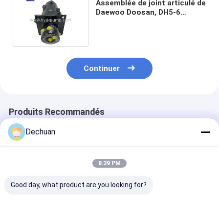
Assemblée de joint articulé de
Daewoo Doosan, DH5-6
excavatrice Rotary Union
Continuer
Produits Recommandés
Dechuan
8:39 PM
Good day, what product are you looking for?
Assemblée de joint
Excavatrice
Couleur jaune
articulé SK250-10,
hydraulique de E307
Excavator Sui