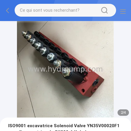
2
/
4
ISO9001 excavatrice Solenoid Valve YN35V00020F1