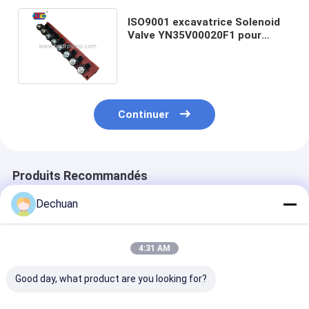
ISO9001 excavatrice Solenoid
Valve YN35V00020F1 pour
l'excavatrice de SK200-6
Kobelco
Continuer
Produits Recommandés
Dechuan
4:31 AM
Good day, what product are you looking for?