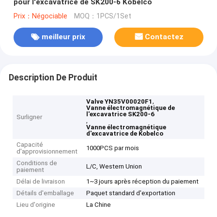
pour l'excavatrice de SK200-6 Kobelco
Prix：Négociable
MOQ：1PCS/1Set
meilleur prix
Contactez
Description De Produit
,
Valve YN35V00020F1
Vanne électromagnétique de
l'excavatrice SK200-6
Surligner
,
Vanne électromagnétique
d'excavatrice de Kobelco
Capacité
1000PCS par mois
d'approvisionnement
Conditions de
L/C, Western Union
paiement
Délai de livraison
1~3 jours après réception du paiement
Détails d'emballage
Paquet standard d'exportation
Lieu d'origine
La Chine