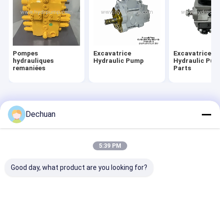
Pompes
Excavatrice
Excavatrice
hydrauliques
Hydraulic Pump
Hydraulic Pu
remaniées
Parts
Aperçu
Au sujet de
Contactez-
Desktop
nous
nous
Site
Dechuan
Plan du site
Politique de confidentialité
Qualité
Pompes hydrauliques remaniées
Usine De Chine.Copyright
© 2026 Guangzhou Dechuan Precision Technology Co., Ltd.. All
5:39 PM
Rights Reserved.
Aperçu
Good day, what product are you looking for?
Produits
Vidéos